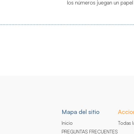
los números juegan un papel 
Navegación
Mapa del sitio
Accio
secundaria
Inicio
Todas l
PREGUNTAS FRECUENTES