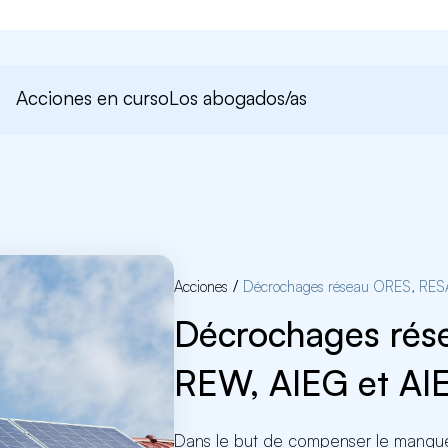
Acciones en curso
Los abogados/as
Acciones
/
Décrochages réseau ORES, RES
Décrochages rés
REW, AIEG et AI
Dans le but de compenser le manque 