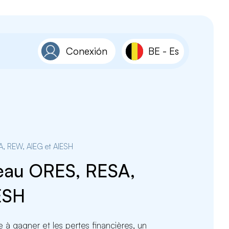
Conexión
BE
-
Es
A, REW, AIEG et AIESH
eau ORES, RESA,
ESH
à gagner et les pertes financières, un