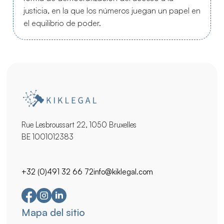
justicia, en la que los números juegan un papel en
el equilibrio de poder.
Rue Lesbroussart 22, 1050 Bruxelles
BE 1001012383
+32 (0)491 32 66 72
info@kiklegal.com
Navegación
Mapa del sitio