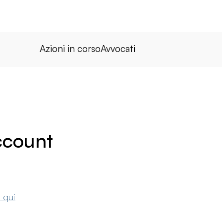
Azioni in corso
Avvocati
account
i qui