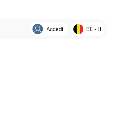
Accedi
BE
-
It