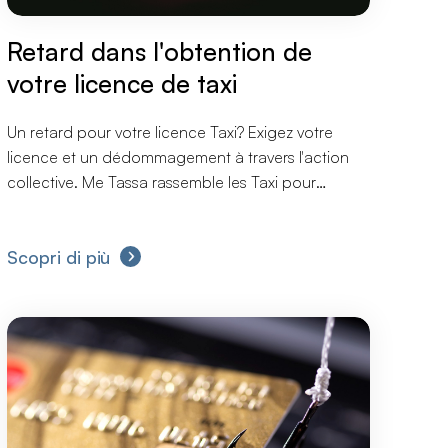
Retard dans l'obtention de
votre licence de taxi
Un retard pour votre licence Taxi? Exigez votre
licence et un dédommagement à travers l'action
collective. Me Tassa rassemble les Taxi pour
entreprendre les démarches en groupe afin de
contester le temps d'attente pour obtenir leur
Scopri di più
licence.