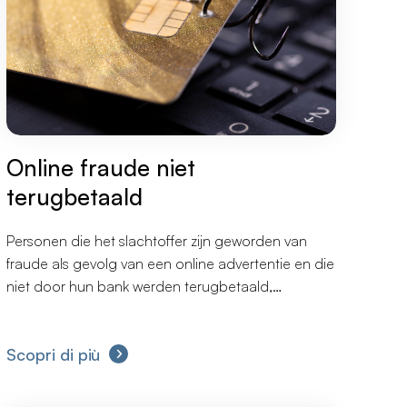
Online fraude niet
terugbetaald
Personen die het slachtoffer zijn geworden van
fraude als gevolg van een online advertentie en die
niet door hun bank werden terugbetaald,
groeperen zich bij advocatenkantoor ELTA-LEX
Avocaten om collectief actie te ondernemen
Scopri di più
teneinde een schadevergoeding te eisen en meer
bankveiligheid te verkrijgen.