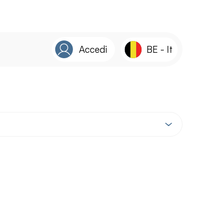
Accedi
BE
-
It