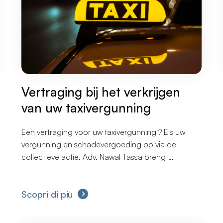
Vertraging bij het verkrijgen
van uw taxivergunning
Een vertraging voor uw taxivergunning ? Eis uw
vergunning en schadevergoeding op via de
collectieve actie. Adv. Nawal Tassa brengt
taxichauffeurs samen om als groep actie te
ondernemen en de wachttijd voor hun vergunning
Scopri di più
aan te vechten.