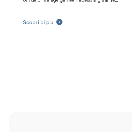
om de onwettige gemeentebelasting aan te
vechten.
Scopri di più