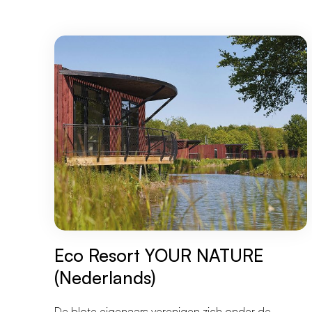
Le
nostre
azioni
Eco Resort YOUR NATURE
(Nederlands)
De blote eigenaars verenigen zich onder de