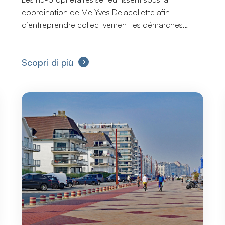
coordination de Me Yves Delacollette afin
d’entreprendre collectivement les démarches
consécutives à la faillite de YOUR NATURE SA et à
l’annonce d’une procédure de réorganisation
Scopri di più
judiciaire (PRJ) concernant PERONNES INVEST SA.