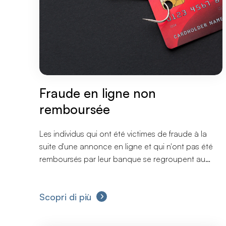
Fraude en ligne non
remboursée
Les individus qui ont été victimes de fraude à la
suite d'une annonce en ligne et qui n'ont pas été
remboursés par leur banque se regroupent au
cabinet d'avocats ELTA-LEX Avocats afin
d'entreprendre les démarches en groupe pour
Scopri di più
exiger un dédommagement et obtenir plus de
sécurité bancaire.