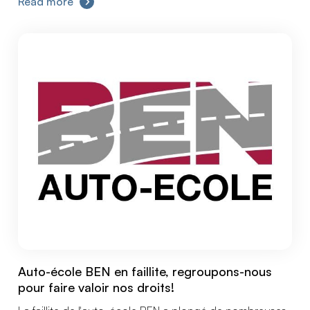
Read more
de YOUR NATURE SA et à l’annonce d’une procédure
de réorganisation judiciaire (PRJ) concernant
PERONNES INVEST SA.
Auto-école BEN en faillite, regroupons-nous
pour faire valoir nos droits!