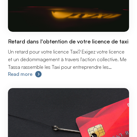
Retard dans l'obtention de votre licence de taxi
Un retard pour votre licence Taxi? Exigez votre licence
et un dédommagement à travers l'action collective. Me
Tassa rassemble les Taxi pour entreprendre les
Read more
démarches en groupe afin de contester le temps
d'attente pour obtenir leur licence.