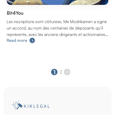
Bit4You
Les inscriptions sont clôturées. Me Modrikamen a signé
un accord, au nom des centaines de déposants qu’il
représente, avec les anciens dirigeants et actionnaires
Read more
de BIT4YOU permettant le remboursement rapide des
déposants.
1
2