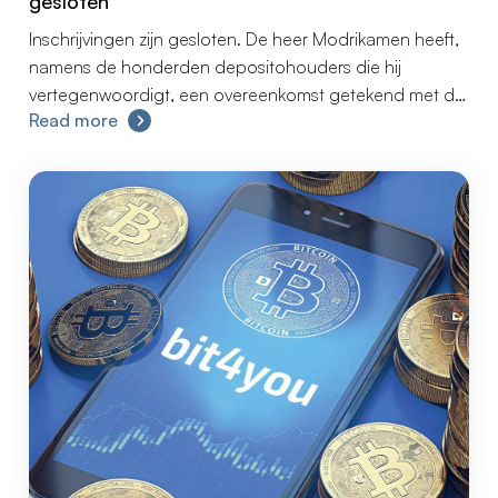
gesloten
Inschrijvingen zijn gesloten. De heer Modrikamen heeft,
namens de honderden depositohouders die hij
vertegenwoordigt, een overeenkomst getekend met de
Read more
voormalige directeuren en aandeelhouders van
BIT4YOU die voorziet in de snelle terugbetaling aan de
depositohouders.