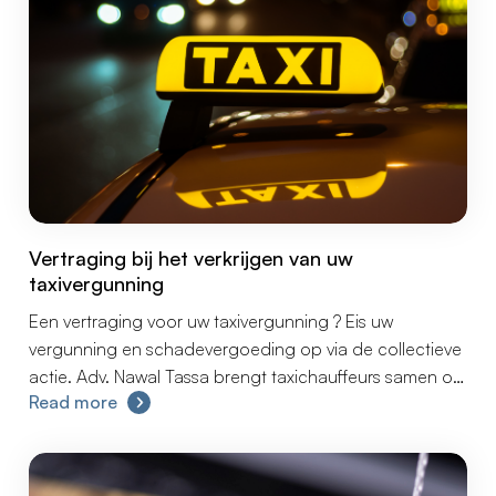
Vertraging bij het verkrijgen van uw
taxivergunning
Een vertraging voor uw taxivergunning ? Eis uw
vergunning en schadevergoeding op via de collectieve
actie. Adv. Nawal Tassa brengt taxichauffeurs samen om
Read more
als groep actie te ondernemen en de wachttijd voor
hun vergunning aan te vechten.