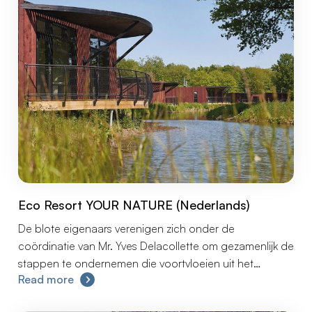
actions
Eco Resort YOUR NATURE (Nederlands)
De blote eigenaars verenigen zich onder de
coördinatie van Mr. Yves Delacollette om gezamenlijk de
stappen te ondernemen die voortvloeien uit het
Read more
faillissement van YOUR NATURE en de aankondiging van
een procedure van gerechtelijke reorganisatie (GRP)