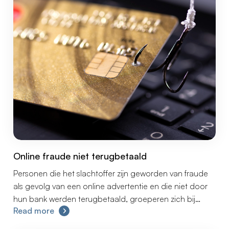
Online fraude niet terugbetaald
Personen die het slachtoffer zijn geworden van fraude
als gevolg van een online advertentie en die niet door
hun bank werden terugbetaald, groeperen zich bij
Read more
advocatenkantoor ELTA-LEX Avocaten om collectief
actie te ondernemen teneinde een schadevergoeding