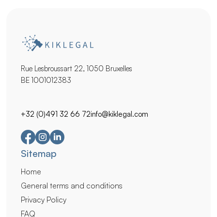
Rue Lesbroussart 22, 1050 Bruxelles
BE 1001012383
+32 (0)491 32 66 72
info@kiklegal.com
Secondary
Sitemap
navigation
Home
General terms and conditions
Privacy Policy
FAQ